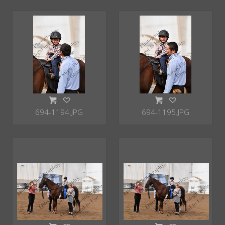
694-1194.JPG
694-1195.JPG