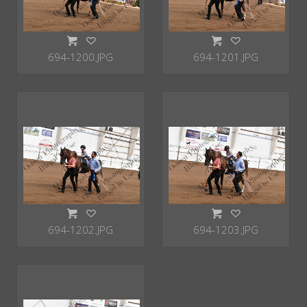
694-1200.JPG
694-1201.JPG
694-1202.JPG
694-1203.JPG