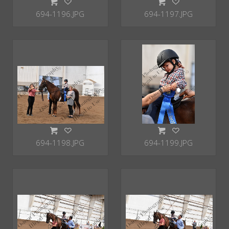
694-1196.JPG
694-1197.JPG
694-1198.JPG
694-1199.JPG