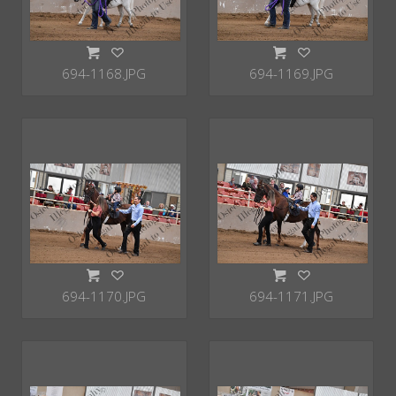
694-1168.JPG
694-1169.JPG
694-1170.JPG
694-1171.JPG