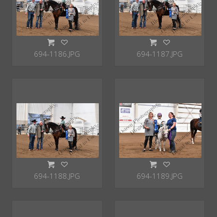
694-1186.JPG
694-1187.JPG
694-1188.JPG
694-1189.JPG