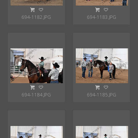
694-1182.JPG
694-1183.JPG
694-1184.JPG
694-1185.JPG