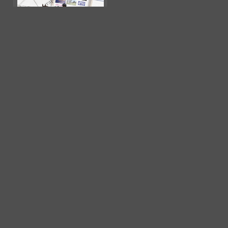
694-1204.JPG
Content may not be used without
prior express written consent.
©2026 All Rights Reserved.
www.rickosteen.com
20450 Fortuna Del Sur,, Escondido, CA 92029
email - osteeninc@yahoo.com
Home
Horse Show Proofs
Photo Shoots
Contact